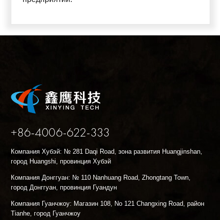
+86-4006-622-333
Компания Хубэй: № 281 Daqi Road, зона развития Huangjinshan,
город Huangshi, провинция Хубэй
Компания Донггуан: № 110 Nanhuang Road, Zhongtang Town,
город Донггуан, провинция Гуандун
Компания Гуанчжоу: Магазин 108, No 121 Changxing Road, район
Tianhe, город Гуанчжоу