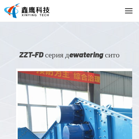
ZZT-FD серия дewatering сито