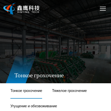
Тонкое грохочение
Тонкое грохочение
Тяжелое грохочение
Угущение и обезвоживание