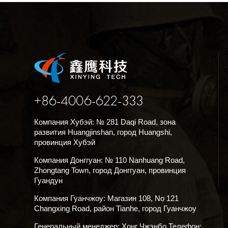
+86-4006-622-333
Компания Хубэй: № 281 Daqi Road, зона
развития Huangjinshan, город Huangshi,
провинция Хубэй
Компания Донггуан: № 110 Nanhuang Road,
Zhongtang Town, город Донггуан, провинция
Гуандун
Компания Гуанчжоу: Магазин 108, No 121
Changxing Road, район Tianhe, город Гуанчжоу
Генеральный менеджер: Хонг Чжэнбо Телефон: